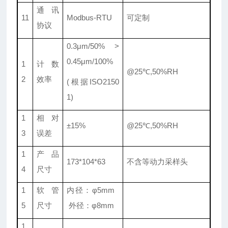
通讯
11
Modbus-RTU
可定制
协议
0.3μm/50% >
0.45μm/100%
1
计数
@25℃,50%RH
2
效率
(根据ISO2150
1)
1
相对
±15%
@25℃,50%RH
3
误差
1
产品
173*104*63
不含等动力采样头
4
尺寸
1
软管
内径：φ5mm
5
尺寸
外径：φ8mm
1