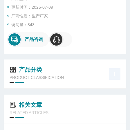
参与，实现无人化智能监测。在多种无尘场合，实现7*24小时全
更新时间：2025-07-09
时段的连续实时监测，降低风险，减少成本。
厂商性质：生产厂家
访问量：843
产品咨询
产品分类
PRODUCT CLASSIFICATION
相关文章
RELATED ARTICLES