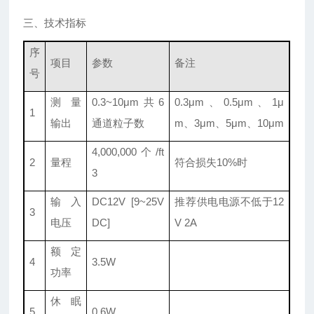
三、技术指标
序
项目
参数
备注
号
测量
0.3~10μm共6
0.3μm、0.5μm、1μ
1
输出
通道粒子数
m、3μm、5μm、10μm
4,000,000 个 /ft
2
量程
符合损失10%时
3
输入
DC12V [9~25V
推荐供电电源不低于12
3
电压
DC]
V 2A
额定
4
3.5W
功率
休眠
5
0.6W