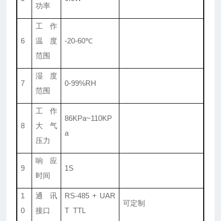
功率
工作
6
温度
-20-60℃
范围
湿度
7
0-99%RH
范围
工作
86KPa~110KP
8
大气
a
压力
响应
9
1S
时间
1
通讯
RS-485 + UAR
可定制
0
接口
T TTL