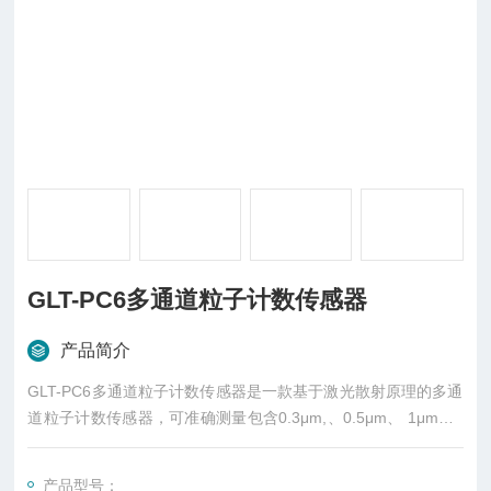
GLT-PC6多通道粒子计数传感器
产品简介
GLT-PC6多通道粒子计数传感器是一款基于激光散射原理的多通
道粒子计数传感器，可准确测量包含0.3μm,、0.5μm、 1μm、3
μm、5μm、10μm 行业通用的6种粒径。通过标准RS485接口和
Modbus-RTU协议，将数据实时传输至各种智能终端，减少人为
产品型号：