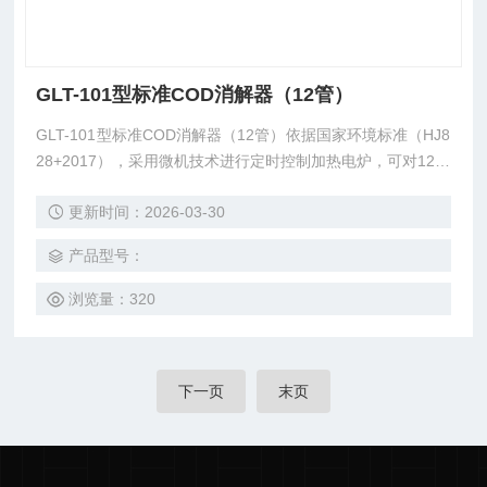
GLT-101型标准COD消解器（12管）
GLT-101型标准COD消解器（12管）依据国家环境标准（HJ8
28+2017），采用微机技术进行定时控制加热电炉，可对12个
180ml直形消解回流装置同时进行加热，玻璃毛刺回流管代替
更新时间：2026-03-30
球形回流管，并以风冷技术取代传统自来水冷却方式，采用倒
计时方式、无人看管，达到节能、增效、环保的目的，不但仪
产品型号：
器更美观，同时还提高了仪器使用的安全性。
浏览量：320
下一页
末页