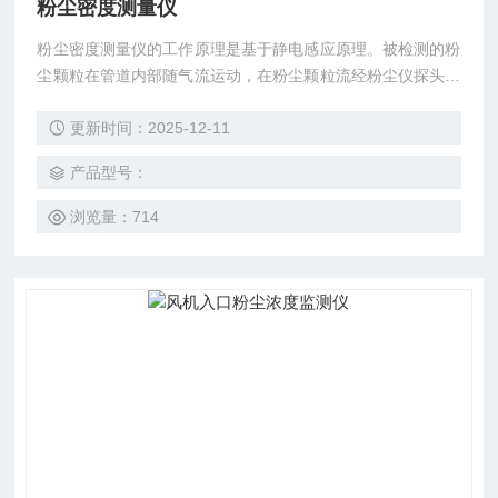
粉尘密度测量仪
粉尘密度测量仪的工作原理是基于静电感应原理。被检测的粉
尘颗粒在管道内部随气流运动，在粉尘颗粒流经粉尘仪探头时
与探头发生摩擦和碰撞，发生动态的电荷感应，从而产生电荷
更新时间：2025-12-11
信号。粉尘仪将采集到的动态电荷信号，通过多级运算放大、
滤波、计算处理最终得到对应的粉尘颗粒数据。通过软件系统
产品型号：
持续采集粉尘颗粒数据，经过复杂的算法统计，最终得到粉尘
浓度。
浏览量：714