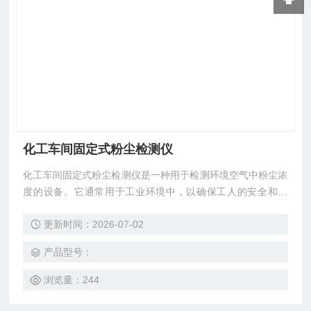
化工车间固定式粉尘检测仪
化工车间固定式粉尘检测仪是一种用于检测环境空气中粉尘浓
度的设备。它通常用于工业环境中，以确保工人的安全和健
康，也可以用于监测大气中的粉尘浓度。粉尘检测仪使用光散
更新时间：2026-07-02
射原理来检测和测量粉尘颗粒。它包括一个发射器和一个接收
器。发射器通过发出一束光束照射到样品中的空气中的颗粒
产品型号：
上，并且接收器会探测和记录被散射回来的光。根据接收到的
散射光强度，可以计算出空气中的粉尘颗粒密度。
浏览量：244