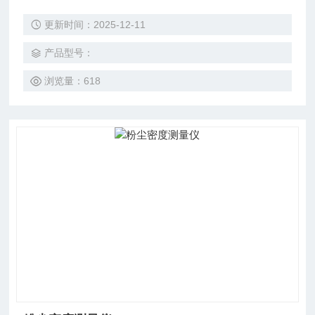
TSP）采集、1路风速采集、1路风向采集、1继电器输出（默
更新时间：2025-12-11
认可接现场二级继电器控制雾炮）；该设备可通过4G方式将
数据上传监控软件平台，同时该主机能够外接1路LED屏（54c
产品型号：
m*102cm）实时显示当前数值信息。
浏览量：618