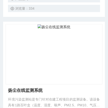
空气中的颗粒上，并且接收器会探测和记录被散射回来的光。
根据接收到的散射光强度，可以计算出空气中的粉尘颗粒密
浏览量：334
度。
扬尘在线监测系统
环境污染监测站是专门针对在建工程项目的监测设备。该设备
具有1路百叶盒（温度、湿度、噪声、PM2.5、PM10、气压、