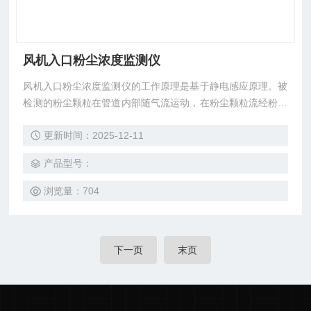
风机入口粉尘浓度监测仪
风机入口粉尘浓度监测仪的工作原理是基于静电感应原理。被
检测的粉尘颗粒在管道内部随气流运动，在粉尘颗粒流经粉尘
仪探头时与探头发生摩擦和碰撞，发生动态的电荷感应，从而
更新时间：2025-12-11
产生电荷信号。粉尘仪将采集到的动态电荷信号，通过多级运
算放大、滤波、计算处理最终得到对应的粉尘颗粒数据。通过
产品型号：
软件系统持续采集粉尘颗粒数据，经过复杂的算法统计，最终
得到粉尘浓度。
浏览量：704
下一页
末页