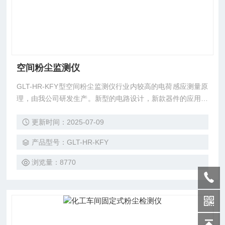
空间粉尘监测仪
GLT-HR-KFY型空间粉尘监测仪行业内较高的电荷感应测量原
理，由我公司研发生产。新型的电路设计，新款器件的应用，
稳定的将非常微弱的电荷信号进行高倍数放大，确保了空间粉
更新时间：2025-07-09
尘浓度在线连续测量。大性能的保障生产生产过程中对安全隐
患的实时监测、排除，提高了生产的安全性、稳定性。
产品型号：GLT-HR-KFY
浏览量：8770