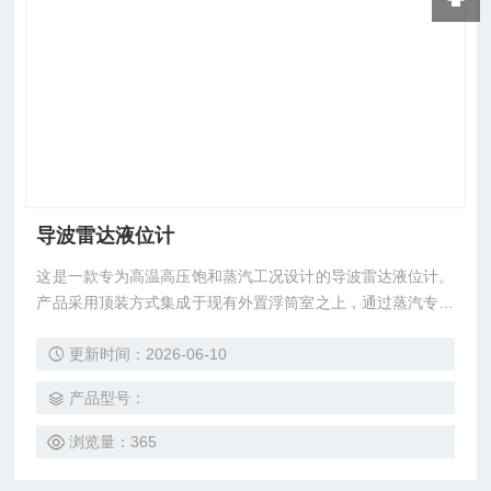
导波雷达液位计
这是一款专为高温高压饱和蒸汽工况设计的导波雷达液位计。
产品采用顶装方式集成于现有外置浮筒室之上，通过蒸汽专用
同轴探杆技术与动态蒸汽补偿算法，攻克了传统液位计在高参
更新时间：2026-06-10
数蒸汽环境下因介电常数变化、冷凝水干扰及高温传导导致的
测量失准难题。
产品型号：
浏览量：365