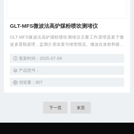
GLT-MFS微波法高炉煤粉喷吹测堵仪
GLT-MFS微波法高炉煤粉喷吹测堵仪主要工作原理是基于微
波多普勒原理，监测介质浓度与堵管情况。微波在发射和接收
过程中，发射的微波穿过被测介质而造成损耗，损耗与被测介
更新时间：2025-07-09
质成正比；由于被测介质的流速，会使发射波和接收波之间存
在多普勒频移，微波损耗越大，则介质浓度越高，所以计算得
产品型号：
到介质流速，从而自动补偿了流速对浓度的影响。
浏览量：807
下一页
末页