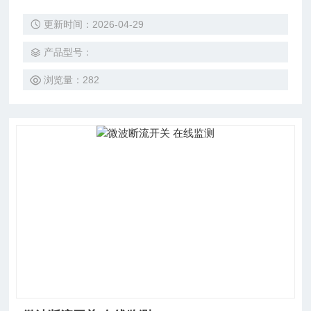
槽、风力输送机、振动槽或类似的传送设施上的有料流/无料
更新时间：2026-04-29
流的探测。该设备可以提前发现粉料、碎屑、小球状、颗粒状
运输或进料过程中的流动问题，有助于避免由于管道堵塞导致
产品型号：
的各种严重问题，物料损失或系统的其他技术问题。
浏览量：282