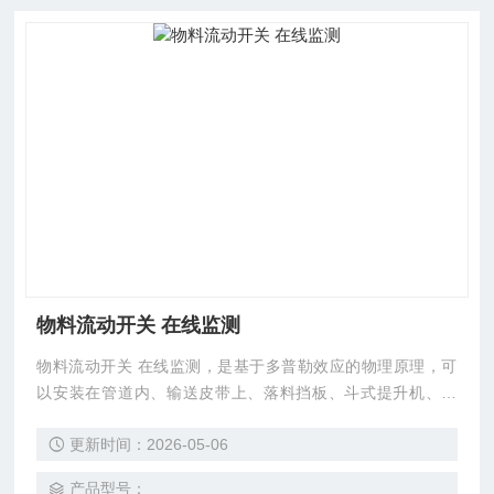
物料流动开关 在线监测
物料流动开关 在线监测，是基于多普勒效应的物理原理，可
以安装在管道内、输送皮带上、落料挡板、斗式提升机、溜
槽、风力输送机、振动槽或类似的传送设施上的有料流/无料
更新时间：2026-05-06
流的探测。该设备可以提前发现粉料、碎屑、小球状、颗粒状
运输或进料过程中的流动问题，有助于避免由于管道堵塞导致
产品型号：