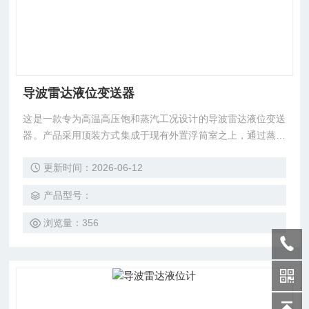
导波雷达液位变送器
这是一款专为高温高压饱和蒸汽工况设计的导波雷达液位变送
器。产品采用顶装方式集成于现有外置浮筒室之上，通过蒸汽
专用同轴探杆技术与动态蒸汽补偿算法，攻克了传统液位计在
更新时间：2026-06-12
高参数蒸汽环境下因介电常数变化、冷凝水干扰及高温传导导
致的测量失准难题。
产品型号：
浏览量：356