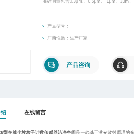
准确测量包含0.3μm,、0.5μm、 1μm、3μ
和Modbus-RTU协议，将数据实时传输至
无尘场合，实现7*24小时全时段的连续实时
产品型号：
厂商性质：生产厂家
产品咨询
介绍
在线留言
-PC6型在线尘埃粒子计数传感器洁净空间
是一款基于激光散射原理的多通