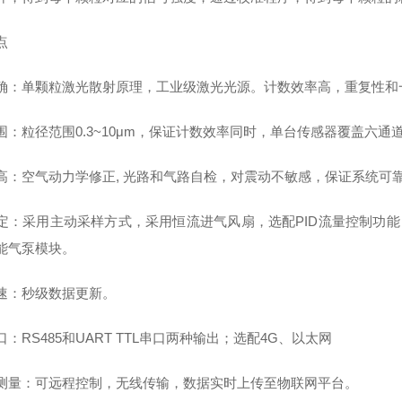
点
确：单颗粒激光散射原理，工业级激光光源。计数效率高，重复性和
围：粒径范围0.3~10μm，保证计数效率同时，单台传感器覆盖六通
高：空气动力学修正, 光路和气路自检，对震动不敏感，保证系统可
定：采用主动采样方式，采用恒流进气风扇，选配PID流量控制功
能气泵模块。
速：秒级数据更新。
：RS485和UART TTL串口两种输出；选配4G、以太网
测量：可远程控制，无线传输，数据实时上传至物联网平台。