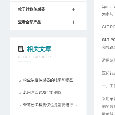
1μm、
粒子计数传感器
为参与
查看全部产品
GLT
GLT
和气路
相关文章
RELATED ARTICLES
适用范
医药行
粉尘浓度传感器的结果和哪些方面有关
一、工
老用户回购粉尘监测仪
采用单
管道粉尘检测仪也是需要进行维护的
弱的散
散射脉