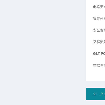
电路安
安装便
安全友
采样流量
GLT
数据单位
上