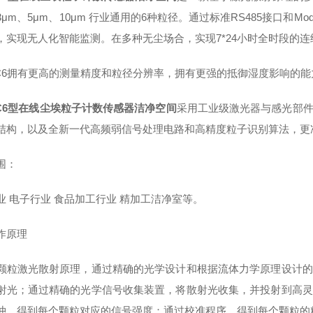
3μm、5μm、10μm 行业通用的6种粒径。通过标准RS485接口和
，实现无人化智能监测。在多种无尘场合，实现7*24小时全时段的
-PC6拥有更高的测量精度和粒径分辨率，拥有更强的抵御湿度影响的能
-PC6型在线尘埃粒子计数传感器洁净空间
采用工业级激光器与感光部
结构，以及全新一代高频弱信号处理电路和高精度粒子识别算法，更
围：
业 电子行业 食品加工行业 精加工洁净室等。
作原理
颗粒激光散射原理，通过精确的光学设计和根据流体力学原理设计的
射光；通过精确的光学信号收集装置，将散射光收集，并投射到高灵
冲，得到每个颗粒对应的信号强度；通过校准程序，得到每个颗粒的