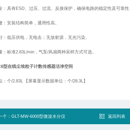
全：具有ESD、过压、过流、反接保护，确保电路的稳定性及可靠性
捷：安装结构简单，通用性高。
好：低压供电，无电击；无放射源，无光污染。
：标准2.83L/min，气泵/风扇两种采样方式可选。
-PC6型在线尘埃粒子计数传感器洁净空间
：个/2.83L 【屏幕显示数据单位：个/28.3L】
一个：
GLT-MW-6000型微波水分仪
返回列表