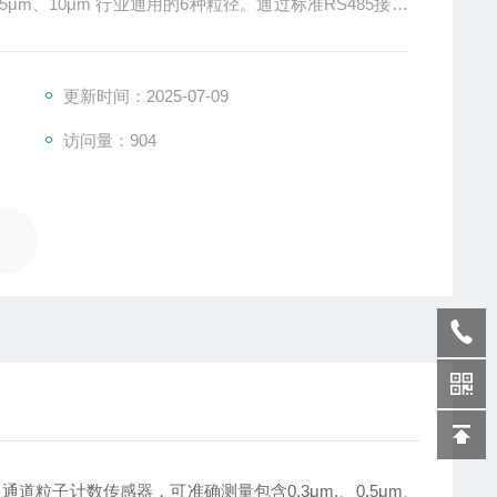
m、5μm、10μm 行业通用的6种粒径。通过标准RS485接口
各种智能终端，减少人为参与，实现无人化智能监测。在多种
监测，降低风险，减少成本。
更新时间：2025-07-09
访问量：904
道粒子计数传感器，可准确测量包含0.3μm,、0.5μm、