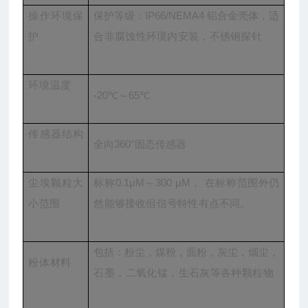
操作环境保
保护等级：IP66/NEMA4 铝合金壳体，适
护
合非腐蚀性环境内安装，不锈钢探针
环境温度
-20℃～65℃
传感器结构
全向360°固态传感器
尘埃颗粒大
标称0.1μM～300 μM， 在标称范围外仍
小范围
然能够接收但信号特性有点不同。
包括：粉尘，煤粉，面粉，灰尘，烟尘，
粉体材料
石墨，二氧化锰，生石灰等各种颗粒物