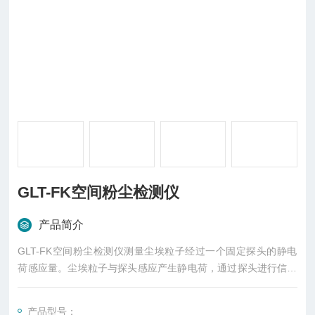
GLT-FK空间粉尘检测仪
产品简介
GLT-FK空间粉尘检测仪测量尘埃粒子经过一个固定探头的静电
荷感应量。尘埃粒子与探头感应产生静电荷，通过探头进行信号
放大并传送进监测控制系统。静电荷的大小与尘埃粒子的流量成
比。本系统的高科技电子线路把这部分电荷转换成为控制信号输
产品型号：