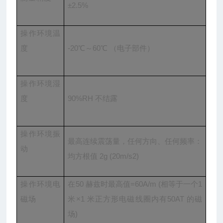
±2.5%
操作环境温
度
-20℃～60℃ （电子部件）
操作环境湿
度
90%RH 不结露
操作环境振
最高连续震荡量，任何方向、任何频率：
动
均方根值 2g (20m/s2)
操作环境电
在50 赫兹时最高值=60A/m (相等于一个1
磁场
米×1 米正方形电磁线圈内有50AT 的磁
场)