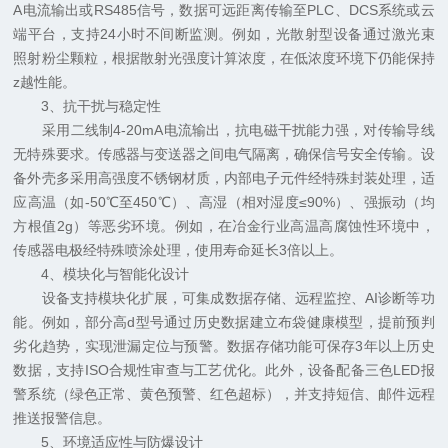
A电流输出或RS485信号，数据可远距离传输至PLC、DCS系统或云
端平台，支持24小时不间断监测。例如，光散射型设备通过激光束
照射粉尘颗粒，根据散射光强度计算浓度，在低浓度环境下仍能保持
z越性能。
3、抗干扰与稳定性
采用二线制4-20mA电流输出，抗电磁干扰能力强，对传输导线
无特殊要求。传感器与变送器之间电气隔离，确保信号安全传输。设
备外壳多采用高强度不锈钢材质，内部电子元件经特殊封装处理，适
应高温（如-50℃至450℃）、高湿（相对湿度≤90%）、强振动（均
方根值2g）等恶劣环境。例如，在冶金行业高温高腐蚀性环境中，
传感器电极经特殊喷涂处理，使用寿命延长3倍以上。
4、模块化与智能化设计
设备支持模块化扩展，可集成数据存储、远程监控、AI诊断等功
能。例如，部分高d型号通过历史数据建立布袋健康模型，提前预判
劣化趋势，实现泄漏定位与预警。数据存储功能可保存3年以上历史
数据，支持ISO合规性审查与工艺优化。此外，设备配备三色LED报
警系统（绿色正常、黄色预警、红色超标），并支持短信、邮件远程
推送报警信息。
5、环境适应性与防爆设计