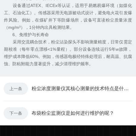
设备通过ATEX、IECEx等认证，适用于易燃易爆环境（如煤化
工、石油化工）。传感器采用无电源被动式设计，避免电火花引发爆
炸风险。例如，在煤矿井下等防爆场所，设备可直读粉尘质量浓度
（mg/m³），1分钟内出具检测结果。
6、免维护与长寿命
采用交流耦合技术，粉尘沾染探头不影响测量精度，日常仅需定
期校准（每年零点漂移<1%量程）。部分设备连续运行5年w故障，
维护成本降低60%。例如，传感器电极经特殊处理后，耐高温、抗腐
蚀、防粘附能力显著提升，减少清理维护频率。
粉尘浓度测量仪其核心测量的技术特点是什么？
上一条
布袋粉尘监测仪是如何进行维护的呢？
下一条