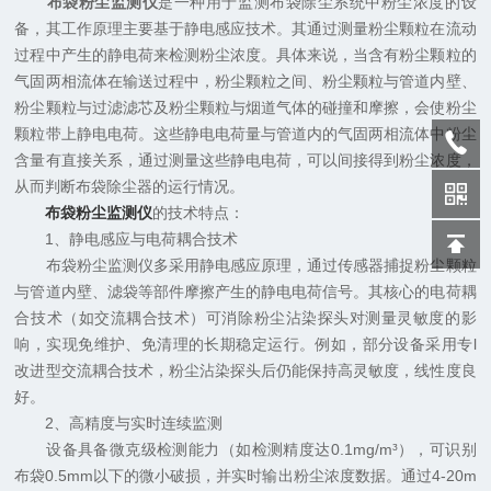
布袋粉尘监测仪
是一种用于监测布袋除尘系统中粉尘浓度的设
备，其工作原理主要基于静电感应技术。其通过测量粉尘颗粒在流动
过程中产生的静电荷来检测粉尘浓度。具体来说，当含有粉尘颗粒的
气固两相流体在输送过程中，粉尘颗粒之间、粉尘颗粒与管道内壁、
粉尘颗粒与过滤滤芯及粉尘颗粒与烟道气体的碰撞和摩擦，会使粉尘
颗粒带上静电电荷。这些静电电荷量与管道内的气固两相流体中粉尘
含量有直接关系，通过测量这些静电电荷，可以间接得到粉尘浓度，
从而判断布袋除尘器的运行情况。
布袋粉尘监测仪
的技术特点：
1、静电感应与电荷耦合技术
布袋粉尘监测仪多采用静电感应原理，通过传感器捕捉粉尘颗粒
与管道内壁、滤袋等部件摩擦产生的静电电荷信号。其核心的电荷耦
合技术（如交流耦合技术）可消除粉尘沾染探头对测量灵敏度的影
响，实现免维护、免清理的长期稳定运行。例如，部分设备采用专l
改进型交流耦合技术，粉尘沾染探头后仍能保持高灵敏度，线性度良
好。
2、高精度与实时连续监测
设备具备微克级检测能力（如检测精度达0.1mg/m³），可识别
布袋0.5mm以下的微小破损，并实时输出粉尘浓度数据。通过4-20m