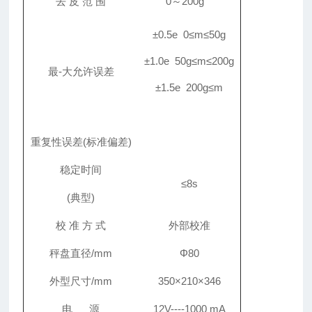
去
皮
范
围
0
～
200g
±0.5e 0≤m≤50g
±1.0e 50g≤m≤200g
最-大允许误差
±1.5e 200g≤m
重复性误差
(
标准偏差
)
稳定时间
≤
8
s
(
典型
)
校
准
方
式
外部校准
秤盘直径
/
mm
Φ80
外型尺寸
/
mm
350×210×346
电
源
12V----1000
mA