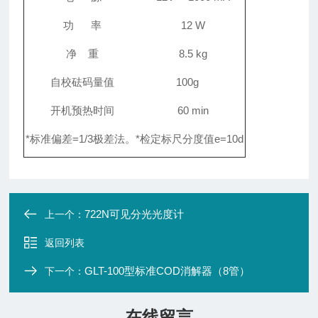
功
率
12
W
净
重
8.5
kg
自校砝码量值
100g
开机预热时间
60
min
*
标准偏差
=1/3
极差法。
*
检定标尺分度值
e=10d
722N可见分光光度计
上一个：
返回列表
GLT-100型标准COD消解器（8管）
下一个：
在线留言