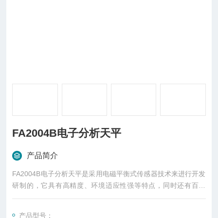
FA2004B电子分析天平
产品简介
FA2004B电子分析天平是采用电磁平衡式传感器技术来进行开发
研制的，它具有高精度、环境适应性强等特点，同时还有百分
比、计数功能和多种单位转换功能。将传统的分类元件线路板改
成超大数字集成型，使该系列电子天平的性能更加稳定。
产品型号：