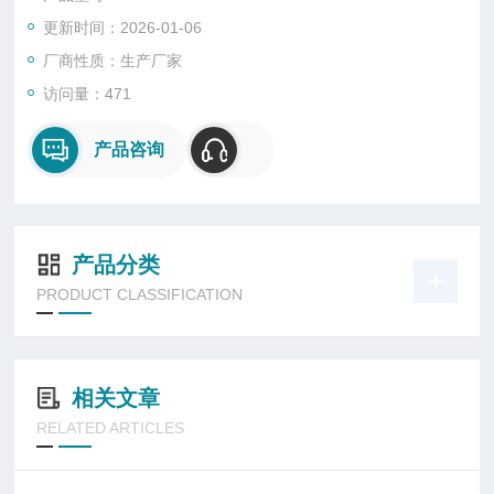
道粉尘浓度进行在线监测，或粉状材料回收、产品输送总量监
更新时间：2026-01-06
测。尤其对TRT发电煤气管道粉尘浓度进行在线监测起到重要的
作用
厂商性质：生产厂家
访问量：471
产品咨询
产品分类
PRODUCT CLASSIFICATION
相关文章
RELATED ARTICLES