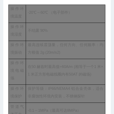
操作环
-20℃～60℃ （电子部件）
境温度
操作环
不结露 90%
境湿度
操作环
最高连续震荡量，任何方向、任何频率：均
境振动
方根值 2g (20m/s2)
操作环
在50 赫兹时最高值=60A/m (相等于一个1 米×
境电磁
1 米正方形电磁线圈内有50AT 的磁场)
场
操作环
保护等级：IP66/NEMA4 铝合金壳体，适合
境保护
非腐蚀性环境内安装，不锈钢探针
管道气
-0.1 – 1MPa（最高可达8MPa）