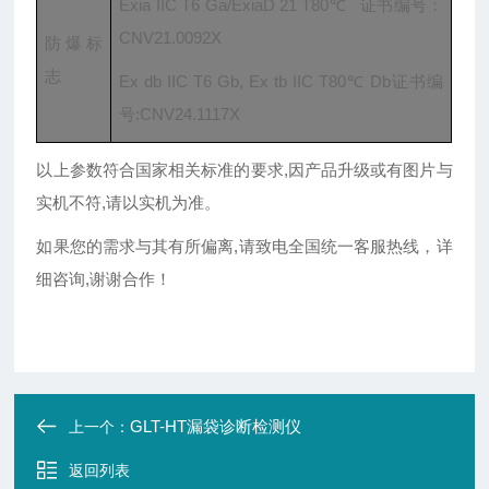
Exia IIC T6 Ga/ExiaD 21 T80℃ 证书编号：
CNV21.0092X
防爆标
志
Ex db IIC T6 Gb, Ex tb IIC T80℃ Db证书编
号:CNV24.1117X
以上参数符合国家相关标准的要求,因产品升级或有图片与
实机不符,请以实机为准。
如果您的需求与其有所偏离,请致电全国统一客服热线，详
细咨询,谢谢合作！
GLT-HT漏袋诊断检测仪
上一个：
返回列表