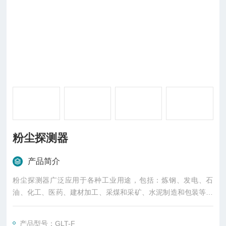
粉尘探测器
产品简介
粉尘探测器广泛应用于各种工业用途，包括：炼钢、发电、石
油、化工、医药、建材加工、采煤和采矿、水泥制造和包装等行
业。典型用途包括布袋除尘器滤袋破损的探测，对各种除尘器、
物料粉尘浓度、锅炉烟气粉尘浓度、炼铁煤气除尘工艺中煤气管
产品型号：GLT-F