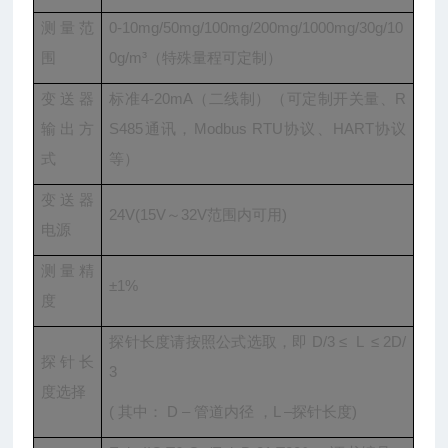
测量范
0-10mg/50mg/100mg/200mg/1000mg/30g/10
围
0g/m³（特殊量程可定制）
变送器
标准4-20mA（二线制）（可定制开关量、R
输出方
S485通讯，Modbus RTU协议、HART协议
式
等）
变送器
24V(15V～32V范围内可用)
电源
测量精
±1%
度
探针长度请按照公式选取，即 D/3 ≤ L ≤ 2D/
探针长
3
度选择
( 其中： D – 管道内径 ，L –探针长度)