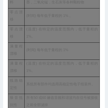
料
墨，二氧化锰，生石灰等各种颗粒物
零点漂
(时间) 每年低于量程的 1% 。
移
零点漂
(温度) 在特定的温度范围内，低于量程的
移
1%。
满量程
(时间) 每年低于量程的 1%
漂移
满量程
(温度) 在特定的温度范围内，低于量程的
漂移
1%。
线路稳
系统所有部件均选用高稳定性电子组装件。
定性
噪音抵
所有50 或60 赫兹音频和谐波均在信号被接收
抗性
之前全部滤掉