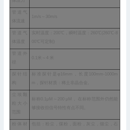
体压力
管道气
1m/s～30m/s
体流速
管道气
实时温度：200℃，瞬时温度：260℃(260℃-8
体温度
00℃可定制)
管道外
0.1米～4 米
径
探针结
标准探针是φ16mm，长度100mm-1000m
构
m，探针材质：稀土非晶合金,
尘埃颗
标称0.1μM～200 μM， 在标称范围外仍然能
粒大小
够接收但信号特性有点不同。
范围
粉体材
包括：粉尘，煤粉，面粉，灰尘，烟尘，石