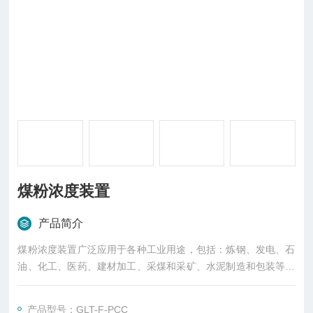
煤粉浓度装置
产品简介
煤粉浓度装置广泛应用于各种工业用途，包括：炼钢、发电、石
油、化工、医药、建材加工、采煤和采矿、水泥制造和包装等行
业。典型用途包括布袋除尘器滤袋破损的探测，对各种除尘器、
物料粉尘浓度、锅炉烟气粉尘浓度、炼铁煤气除尘工艺中煤气管
产品型号：GLT-F-PCC