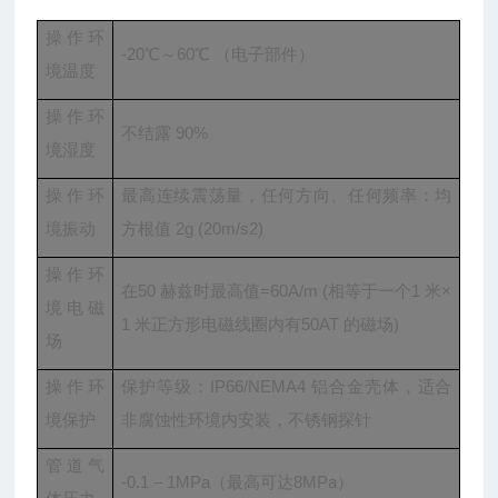
操作环
-20℃～60℃ （电子部件）
境温度
操作环
不结露 90%
境湿度
操作环
最高连续震荡量，任何方向、任何频率：均
境振动
方根值 2g (20m/s2)
操作环
在50 赫兹时最高值=60A/m (相等于一个1 米×
境电磁
1 米正方形电磁线圈内有50AT 的磁场)
场
操作环
保护等级：IP66/NEMA4 铝合金壳体，适合
境保护
非腐蚀性环境内安装，不锈钢探针
管道气
-0.1 – 1MPa（最高可达8MPa）