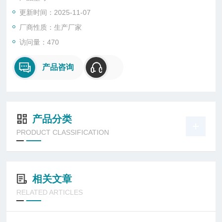
道粉尘浓度进行在线监测，或粉状材料回收、产品输送总量监
更新时间：2025-11-07
测。尤其对TRT发电煤气管道粉尘浓度进行在线监测起到重要的
作用
厂商性质：生产厂家
访问量：470
产品咨询
产品分类
PRODUCT CLASSIFICATION
相关文章
RELATED ARTICLES