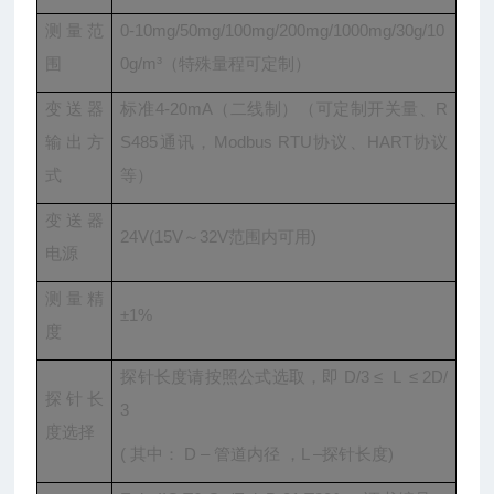
测量范
0-10mg/50mg/100mg/200mg/1000mg/30g/10
围
0g/m³（特殊量程可定制）
变送器
标准4-20mA（二线制）（可定制开关量、R
输出方
S485通讯，Modbus RTU协议、HART协议
式
等）
变送器
24V(15V～32V范围内可用)
电源
测量精
±1%
度
探针长度请按照公式选取，即 D/3 ≤ L ≤ 2D/
探针长
3
度选择
( 其中： D – 管道内径 ，L –探针长度)