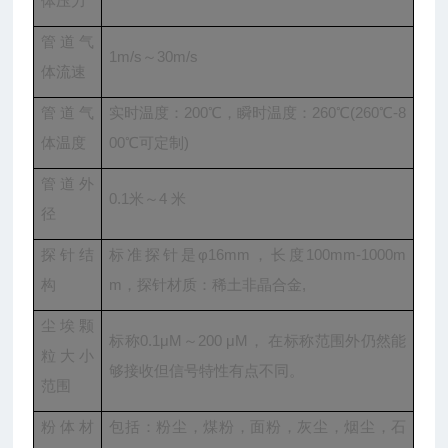
体压力
管道气
1m/s～30m/s
体流速
管道气
实时温度：200℃，瞬时温度：260℃(260℃-8
体温度
00℃可定制)
管道外
0.1米～4 米
径
探针结
标准探针是φ16mm，长度100mm-1000m
构
m，探针材质：稀土非晶合金,
尘埃颗
标称0.1μM～200 μM， 在标称范围外仍然能
粒大小
够接收但信号特性有点不同。
范围
粉体材
包括：粉尘，煤粉，面粉，灰尘，烟尘，石