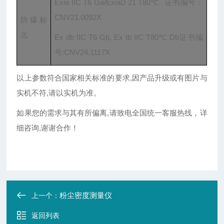
Exia IIC T6 Ga/ExiaD 21 T80℃ 证书编号：
CNV21.0092X
防爆标
志
Ex db IIC T6 Gb, Ex tb IIC T80℃ Db证书编
号:CNV24.1117X
以上参数符合国家相关标准的要求,因产品升级或有图片与
实机不符,请以实机为准。
如果您的需求与其有所偏离,请致电全国统一客服热线，详
细咨询,谢谢合作！
粉尘密度测量仪
上一个：
返回列表