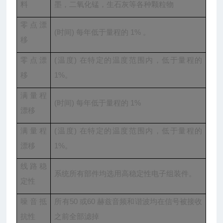
料
墨，二氧化锰，生石灰等各种颗粒物
零点漂
(时间) 每年低于量程的 1% 。
移
零点漂
(温度) 在特定的温度范围内，低于量程的
移
1%。
满量程
(时间) 每年低于量程的 1%
漂移
满量程
(温度) 在特定的温度范围内，低于量程的
漂移
1%。
线路稳
系统所有部件均选用高稳定性电子组装件。
定性
噪音抵
所有50 或60 赫兹音频和谐波均在信号被接收
抗性
之前全部滤掉