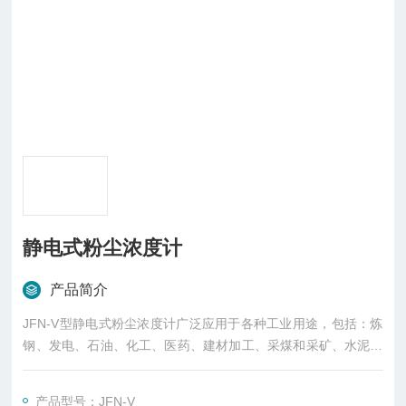
静电式粉尘浓度计
产品简介
JFN-V型静电式粉尘浓度计广泛应用于各种工业用途，包括：炼
钢、发电、石油、化工、医药、建材加工、采煤和采矿、水泥制
造和包装等行业。典型用途包括布袋除尘器滤袋破损的探测，对
各种除尘器、物料粉尘浓度、锅炉烟气粉尘浓度、炼铁煤气除尘
产品型号：JFN-V