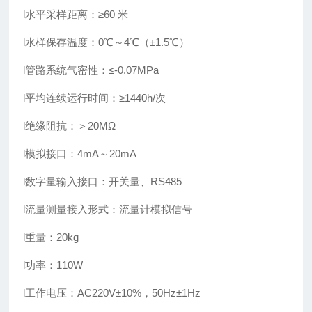
l
水平采样距离：≥60 米
l
水样保存温度：0℃～4℃（±1.5℃）
l
管路系统气密性：≤-0.07MPa
l
平均连续运行时间：≥1440h/次
l
绝缘阻抗：＞20MΩ
l
模拟接口：4mA～20mA
l
数字量输入接口：开关量、RS485
l
流量测量接入形式：流量计模拟信号
l
重量：20kg
l
功率：110W
l
工作电压：AC220V±10%，50Hz±1Hz