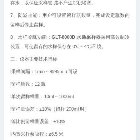
存水，以保证采样管 路不产生沉积堵塞。
7、防溢功能：用户可设置留样瓶数量，完成设定瓶数的
留样后停止留样。
8、水样冷藏功能：
GLT-8000D 水质采样器
采用高效制冷
装置，可使留存的水样保存在 0℃～4℃环 境。
三、仪器主要技术指标
l
采样间隔：1min～9999min 可设
l
留样瓶数：12 瓶
l
单次留样样量：10ml～1000ml
l
留样量误差：±10%（留样 200ml 时）
l
等比例留样量误差：±10%
l
内置采样泵吸程：≥6.5 米