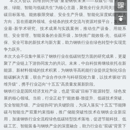
本次大会以“四维协同升级·重塑钢铁未来——双碳引-领下的能
效、绿能、智能与低碳共生"为核心主题，聚焦全行业共同关注的“双
碳目标落地、能效极限突破、安全生产升级、智能化深度赋能"四大
方向，旨在搭建跨领域、全链条的技术交流与资源对接平台，发布行
业最-新学术研究、技术成果与实践案例，推动生产设备、用能系
统、安全管理、智能装备的全面升级，加快推广能效领-先、低碳环
保、安全可靠的新技术与新方案，助力钢铁行业在绿色转型中实现竞
争力跃升。
本次大会不仅集中展示了钢铁行业在低碳转型方面的研究成果，更凝
聚了产业链上下游协同发力的共识。未来，中自科技将继续依托在新
能源、新材料领域的技术积累，为钢铁等高耗能行业提供定制化综合
能碳解决方案，联合产业合作伙伴与科研院校力量，以技术驱动“四
维升级"，携手行业迈向“十五五"高质量发展新阶段。
钢铁行业是国民经济支柱产业，也是“双碳"目标下能源转型、绿色发
展的核心领域。当前，行业正处于“能效极-致提升、低碳技术突破、
安全智能升级、产业链协同"的关键阶段，为深入落实“十五五"节能降
碳与智能生产双重约束指标，推广储能突破性技术在钢铁企业新应
用，加速钢铁行业全流程绿色低碳转型技术落地，促进节能科技、低
碳工艺、智能装备与钢铁产业的深度融合，助力行业在“双碳"背景下