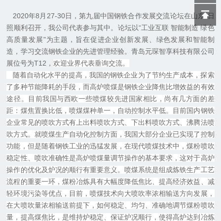
2020年8月27-30日，
第九届中国钢铁合作发展交流
论坛
在山东-日
照顺利召开
，我公司代表参与其中。
论坛以“工业互联 智能制造 绿色
高质量发展"为主题，旨在促进企业创新发展、绿色发展和智能制
造，学习交流钢铁企业的先进管理经验
。
青岛元琛智享科技有限公司
展位号为T12
，
欢迎业界代表
垂询交流。
随着自动化水平的提高，我国的钢铁企业为了节约生产成本，探索
了多种节能降耗的手段，而高炉喷煤是钢铁企业降焦比增效益的有效
途径。目前我国与西欧一些喷煤较先进国家相比，尚有几方面的差
距：煤焦置换比低，喷煤煤种单一，自动控制水平低。目前国内钢铁
企业常见的喷吹方式有上出料喷吹方式、下出料喷吹方式、沸腾法喷
吹方式。就喷煤生产自动化控制方面，我国大部分企业已实现了控制
功能，但是随着钢铁工业的迅猛发展，在现代喷煤技术中，煤粉喷吹
稳定性、喷吹准确性是高炉喷煤量调节操作的基本要求，这对于高炉
操作的优化及炉况的顺行有重要意义。喷煤系统是组成炼铁生产工艺
流程的重要一环，煤粉冶炼具有大幅度降低焦比、提高经济效益、减
轻环境污染等优点，目前，喷煤技术向大喷吹率浓相输送方向发展，
在大喷吹量浓相输送前提下，如何稳定、均匀、准确地调节煤粉喷吹
量，提高煤焦比，是维持炉稳定、保证炉况顺行，使得高炉达到
冶炼