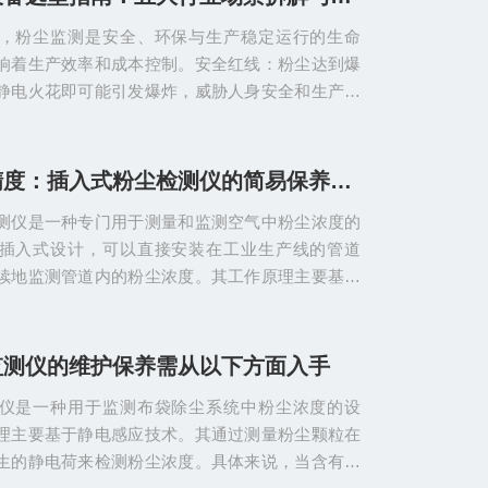
或数据处理设备，从而实现对粉尘浓度的实时监
，粉尘监测是安全、环保与生产稳定运行的生命
检测仪的行业应用范围1、化工行业应用场景：化肥
响着生产效率和成本控制。安全红线：粉尘达到爆
、涂料制造等过程中，...
静电火花即可能引发爆炸，威胁人身安全和生产安
期暴露于矽尘、金属粉尘等环境，将直接导致不可
肺病。合规底线：环保部明确要求固定污染源需实
放，按标准排放，超标将面临高额罚款。生产优
保持检测精度：插入式粉尘检测仪的简易保养指南
粉尘浓度可及时发现设备故障（如除尘器滤袋破
测仪是一种专门用于测量和监测空气中粉尘浓度的
料浪费和工艺波动，某钢铁厂应用后滤袋更换成本
插入式设计，可以直接安装在工业生产线的管道
是，面对市场上五花八门的...
续地监测管道内的粉尘浓度。其工作原理主要基于
原理或微电脑激光原理。静电交流感应原理是通过
探头时与探头之间的动态电荷感应产生信号，进而
。而微电脑激光原理则是利用光照射在空气中悬浮
监测仪的维护保养需从以下方面入手
生的散射光，通过测量散射光强度来确定颗粒物的
仪是一种用于监测布袋除尘系统中粉尘浓度的设
入式粉尘检测仪的维护保养：一、日常清洁与防尘
理主要基于静电感应技术。其通过测量粉尘颗粒在
理定期用柔软擦拭布或...
生的静电荷来检测粉尘浓度。具体来说，当含有粉