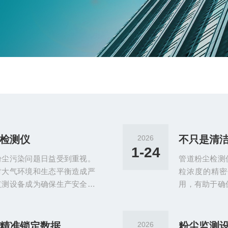
检测仪
2026
不只是清
1-24
粉尘污染问题日益受到重视。
管道粉尘检测
对大气环境和生态平衡造成严
粒浓度的精密
监测设备成为确保生产安全和
用，有助于确
线检测仪作为一种先-进的粉
于静电荷技术
精确的特点，在环保监测领域
其他传感器的
荷法粉尘在线检测仪基于电荷
测到的粉尘浓
精准锁定数据
2026