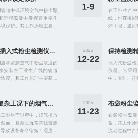
的颗粒物吸附到传感器上，并
输出给显示器
1-9
测管道中或环境空气中粉尘颗
在工业生产中
颗粒物的浓度。具体而言，当
测。管道粉尘
和环境监测中发挥着重要作
线，也直接影
生产、塑料加工
环境保护。其工作原理主要基
炸下限，遇到
过测量粉尘颗粒与激光光束或
全。同时，长
浓度。具体来说，传感器将检
逆的职业性尘
，经过放大、滤波等处理后，
时监测粉尘排
了解这些关键组件，让你对插入式粉尘检测仪刮目相看！
2025
而实现对粉尘浓度的实时监
化：通过监测
12-22
测量和监测空气中粉尘浓度的
插入式粉尘检
一、操作前准备环境检查温度
损），避免原
接安装在工业生产线的管道
仪器。它采用
围...
降低30%。但
尘浓度。其工作原理主要基于
中，实时、连
理。静电交流感应原理是通过
静电交流感应
动态电荷感应产生信号，进而
粉尘颗粒流经
则是利用光照射在空气中悬浮
测量粉尘浓度
GLT-SD40湿氧监测仪：为复杂工况下的烟气排放保驾护航
2025
布袋粉尘
量散射光强度来确定颗粒物的
的颗粒物上产
11-23
在工业生产过程中，烟气排放
布袋粉尘监测
心组成部分：一、传感器模块
质量浓度。插
。然而，复杂工况常常让监测
备，其工作原
..
外壳与进风口清
境导致设备寿命缩短！湿度测
流动过程中产