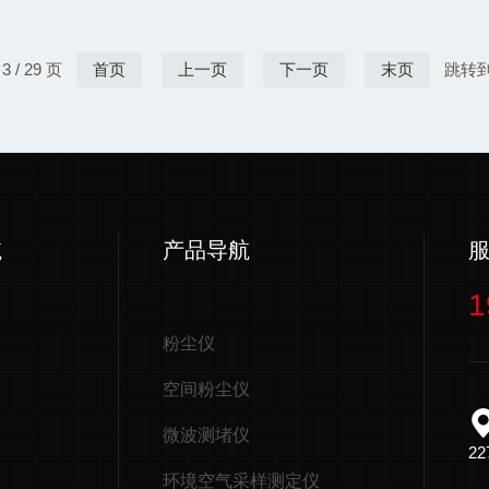
备维护频繁，运维成本居高不
尘颗粒的气固
险！GLT-SD湿氧监测仪：
与管道内壁、
腐蚀工况适用GLT-SD40
和摩擦，会使
 / 29 页
首页
上一页
下一页
末页
跳转
固态电解陶瓷传感技术，专为
的气固两相流
境设计。该设备可同时实现烟
荷，可以间接
布袋粉尘监测仪
航
产品导航
1
粉尘仪
空间粉尘仪
微波测堵仪
2
环境空气采样测定仪