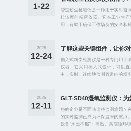
感应原理，通过静电作用将空气中
1-22
管道粉尘检测仪是一种用于实时监
通过测量传感器上的电荷量来确定
粒浓度的精密仪器。它在工业生产
粉尘颗粒与传感器表面发生碰撞时...
用，有助于确保工作场所的安全和
于静电荷技术或电荷感应技术，通
其他传感器的交互作用来确定颗粒
测到的粉尘浓度信号转换为电信号
2025
输出给显示器或数据处理设备，从
12-24
插入式粉尘检测仪是一种专门用于
测。管道粉尘检测仪的操作流程：
仪器。它采用插入式设计，可以直
与湿度：确认管道内温度在仪器工作范
中，实时、连续地监测管道内的粉
静电交流感应原理或微电脑激光原
粉尘颗粒流经探头时与探头之间的
测量粉尘浓度。而微电脑激光原理
2025
的颗粒物上产生的散射光，通过测
12-11
您的企业是否面临这些监测难题？
质量浓度。插入式粉尘检测仪的核
的实时监测已成为环保监管的重点
（核心检测部件）传感器模块是粉尘检.
设备“水土不服”：高温、高腐蚀环