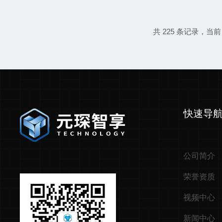
量不准，影响排放数据准确性！设
下！环保核查时数据波动，存在超标风
专为复杂工况而生产品概述:高温高湿强
共 225 条记录，当前 3
插入式湿氧监测仪采用国际优良的
高温、高湿、强腐蚀等恶劣工况环
气湿度与氧气浓度...
快速导
公司简介
荣誉资质
视频中心
新闻中心