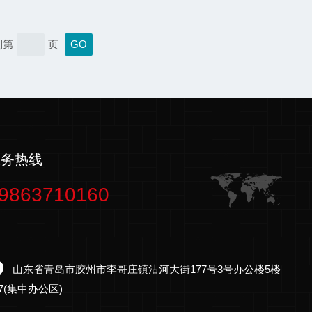
两相流体在输送过程中，粉尘颗粒之间、粉尘颗粒
粉尘颗粒与过滤滤芯及粉尘颗粒与烟道气体的碰撞
粉尘颗粒带上静电电荷。这些静电电荷量与管道内
到第
页
体中粉尘含量有直接关系，通过测量这些静电电
得到粉尘浓度，从而判断布袋除尘器的运行情况。
的维护保养方法：一、日...
服务热线
9863710160
山东省青岛市胶州市李哥庄镇沽河大街177号3号办公楼5楼
27(集中办公区)