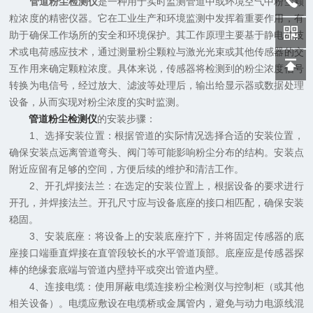
管道粉尘检测仪
是一种用于实时监测管道中或环境空气中粉尘颗
粒浓度的精密仪器。它在工业生产和环境监测中发挥着重要作用，有
助于确保工作场所的安全和环境保护。其工作原理主要基于静电荷技
术或电荷感应技术，通过测量粉尘颗粒与激光光束或其他传感器的交
互作用来确定颗粒浓度。具体来说，传感器将检测到的粉尘浓度信号
转换为电信号，经过放大、滤波等处理后，输出给显示器或数据处理
设备，从而实现对粉尘浓度的实时监测。
管道粉尘检测仪
的安装步骤：
1、选择安装位置：根据管道的实际情况选择合适的安装位置，
确保安装点远离管道弯头、阀门等可能影响粉尘分布的结构。安装点
附近应留有足够的空间，方便后续的维护和清洁工作。
2、开孔焊接法兰：在选定的安装位置上，根据设备的要求进行
开孔，并焊接法兰。开孔尺寸应与设备底座的接口相匹配，确保安装
稳固。
3、安装底座：将设备上的安装底座拧下，并将固定传感器的底
座接口端垂直焊接在直管段较长的水平管道顶部。底座应是传感器探
棒的绝缘套底端与管道内壁持平或突出管道内壁。
4、连接电缆：使用屏蔽电缆连接粉尘检测仪与控制柜（或其他
相关设备）。电缆应敷设在电缆桥或金属管内，避免与动力电源线混