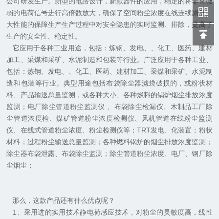
公司研发生产。新型的电路设计，新款器件的应用，稳定的将非常微
弱的电荷信号进行高倍数放大，确保了空间粉尘浓度在线连续测量。
大性能的保障生产生产过程中对安全隐患的实时监测、排除，提高了
生产的安全性、稳定性。
它应用于各种工业用途，包括：炼钢、发电、、化工、医药、建材
加工、采煤和采矿、水泥制造和包装等行业。广泛应用于各种工业、
包括：炼钢、发电、、化工、医药、建材加工、采煤和采矿、水泥制
造和包装等行业。典型用途包括布袋除尘器滤袋破损的，或粉状材
料、产品输送总量监测，或各种大小、各种燃料的锅炉烟尘排放浓度
监测；电厂除尘管道粉尘监测仪 、布袋除尘检漏仪、木制品工厂除
尘管道浓度检、煤矿管道粉尘浓度检测仪、风机管道在线粉尘监测
仪、在线式管道粉尘浓度、粉尘检测仪等；TRT发电、化装置；粉状
材料；过程粉尘输送总量监测；各种燃料锅炉的烟尘排放浓度监测；
除尘器布袋泄露、布袋除尘监测；除尘管道粉尘浓度、电厂、钢厂除
尘烟尘；
那么，这款产品还有什么优点呢？
1、采用进的实用技术静电荷感应技术，对粉尘的灵敏度高，线性