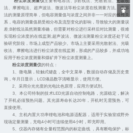
粉尘浓度测量仪
主要有电容法、β射线法、光散射法、光吸收
法、摩擦电法、超声波法、微波法等粉尘浓度在线测量方法。 电容
法的测量原理简单，但电容测量值与浓度之间并非一一对应的线性关
系，电容的测量值易受相分布及流型变化的影响，导致较大的测量误
差;B射线法虽然测量准确，但需要对粉尘进行采样后对比测量，很难
实现粉尘浓度的在线监测;超声波法、微波法测量粉尘浓度还处于试
验研究阶段，市场上成型产品较少。市场上主要采用光散射法、光吸
收法、摩擦电法进行粉尘浓度在线监测，形成的产品较多，并成功地
应用于粉尘浓度测量和煤矿井下粉尘浓度测量上。
粉尘浓度测量仪
的特点：
1、微电脑，轻触式键盘，全中文菜单，数据自动存储及历史查
询，年月日显示，LCD液晶数字清晰显示，使用方便。
2、采用分光光度的光电比色原理，应用方便试剂。
3、本公司特制的技术LED光源自动控制电路，光源稳定，解决
了开机必须预热问题。其光源寿命长达20年，开机时无需预热，可
直接使用。
4、主机内置大功率锂电池和电源适配器，适用于实验室或野外
现场定量测量，充电4小时可连续使用4小时，即充即用。
5、仪器内存储有全量程范围内的标定曲线 ，具有断电保护，标