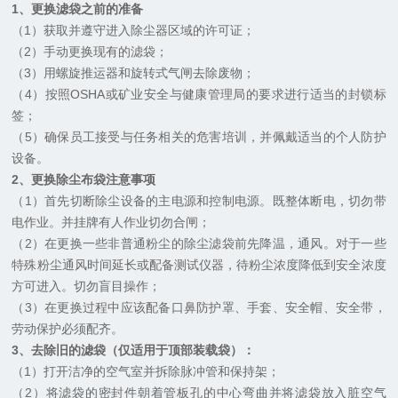
1、更换滤袋之前的准备
（1）获取并遵守进入除尘器区域的许可证；
（2）手动更换现有的滤袋；
（3）用螺旋推运器和旋转式气闸去除废物；
（4）按照OSHA或矿业安全与健康管理局的要求进行适当的封锁标
签；
（5）确保员工接受与任务相关的危害培训，并佩戴适当的个人防护
设备。
2、更换除尘布袋注意事项
（1）首先切断除尘设备的主电源和控制电源。既整体断电，切勿带
电作业。并挂牌有人作业切勿合闸；
（2）在更换一些非普通粉尘的除尘滤袋前先降温，通风。对于一些
特殊粉尘通风时间延长或配备测试仪器，待粉尘浓度降低到安全浓度
方可进入。切勿盲目操作；
（3）在更换过程中应该配备口鼻防护罩、手套、安全帽、安全带，
劳动保护必须配齐。
3、去除旧的滤袋（仅适用于顶部装载袋）：
（1）打开洁净的空气室并拆除脉冲管和保持架；
（2）将滤袋的密封件朝着管板孔的中心弯曲并将滤袋放入脏空气