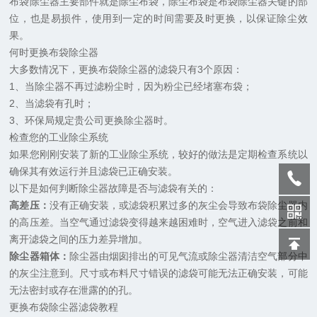
布袋除尘器主要部件就是除尘布袋，除尘布袋是布袋除尘器关键的部
位，也是易损件，使用到一定的时间需要及时更换，以保证除尘效
果。
何时更换布袋除尘器
大多数情况下，更换布袋除尘器的滤袋只有3个原因：
1、当除尘器不再过滤粉尘时，因为粉尘已经堵塞布袋；
2、当滤袋有孔时；
3、环保局规定贵公司更换除尘器时。
检查您的工业除尘系统
如果您刚刚安装了新的工业除尘系统，较好的做法是定期检查系统以
确保其有效运行并且滤袋已正确安装。
以下是如何判断除尘器故障是否与滤袋有关的：
高差压：
没有正确安装，或滤袋积累过多的灰尘会导致布袋除尘器内
的高压差。当空气通过滤袋变得越来越困难时，空气进入滤袋之前和
离开滤袋之间的压力差异增加。
除尘器箱体：
除尘器由烟囱排出的可见气流或除尘器清洁空气部分中
的灰尘注意到。尺寸或布料尺寸错误的滤袋可能无法正确安装，可能
无法密封或存在泄露的的孔。
更换布袋除尘器滤袋教程