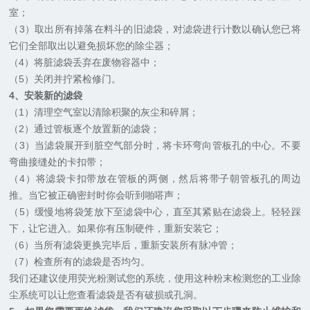
室；
（3）取出所有掉落在料斗的旧滤袋，对滤袋进行计数以确认您已将
它们全部取出以避免损坏您的除尘器；
（4）将脏滤袋丢弃在废物容器中；
（5）关闭并拧紧检修门。
4、安装新的滤袋
（1）清理空气室以清除积聚的灰尘和碎屑；
（2）通过管板逐个放置新的滤袋；
（3）当滤袋展开到脏空气部分时，将卡环弯向管板孔的中心。不要
弯曲接缝处的卡扣带；
（4）将滤袋卡扣带放在管板的两侧，然后将带子朝管板孔的周边
推。当它被正确密封时你会听到啪嗒声；
（5）缓慢地将袋笼放下至滤袋中心，直至其紧贴在滤袋上。轻轻踩
下，让它进入。如果你有压制硬件，重新安装它；
（6）当所有滤袋更换完毕后，重新安装所有脉冲管；
（7）检查所有的滤袋是否均匀。
我们还建议使用荧光粉测试您的系统，使用这种粉末检测您的工业除
尘系统可以让您查看滤袋是否有破损或孔洞。